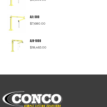
AJL-300
$
7,680.00
AJH-1000
$
18,465.00