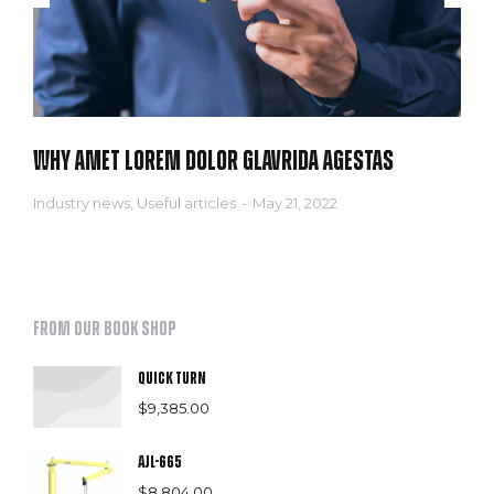
Why amet lorem dolor glavrida agestas
Industry news
,
Useful articles
May 21, 2022
From our book shop
Quick Turn
$
9,385.00
AJL-665
$
8,804.00