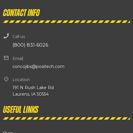
Contact info
Call us
(800) 831-6026
Email
concojibs@positech.com
Location
191 N Rush Lake Rd
Laurens, IA 50554
Useful links
Shop